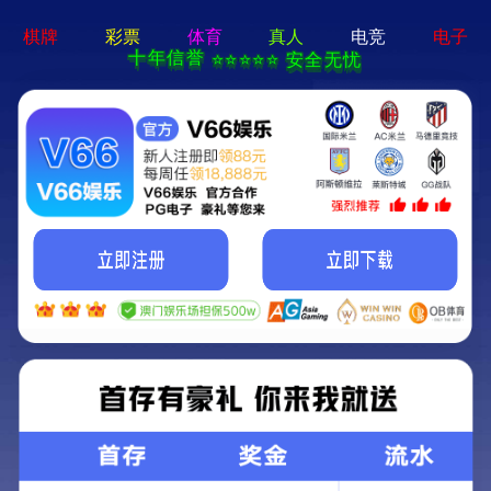
首页
关于我们
新闻中心
产业布局
品牌文化
人才发展
党群建设
X
首页
关于我们
新闻中心
产业布局
品牌文化
人才发展
党群建设
8