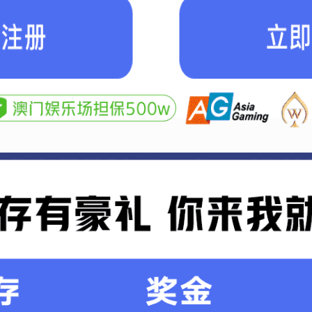
、呼和浩特、包头