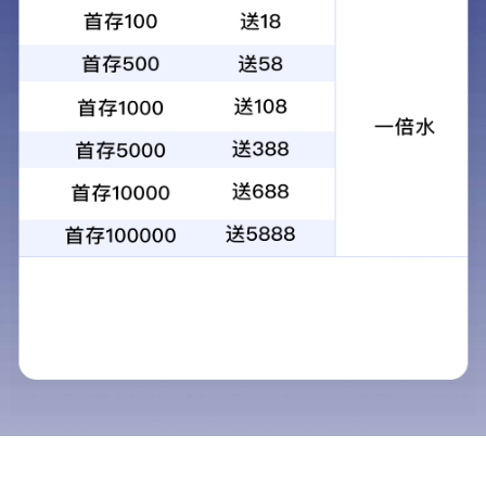
新闻中心
行业资讯
视频中心
通知公告
集团新闻
行业资讯
立足香江 擘画新篇丨热烈庆祝9500金沙集团app香港子公司盛
大开业
时间：2025-12-20
上一条
恒龙工程 | 连云港香海湖金陵酒店
2026-04-01
下一条
恒心筑梦三十载 龙腾四海启新章——9500金沙集团app30周年