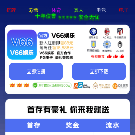
首页
关于我们
新闻中心
产业布局
品牌文化
人才发展
党群建设
X
首页
关于我们
新闻中心
产业布局
品牌文化
人才发展
党群建设
8