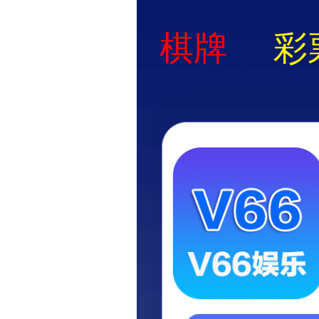
首页
关于我们
新闻中心
产业布局
品牌文化
人才发展
党群建设
X
首页
关于我们
新闻中心
产业布局
品牌文化
人才发展
党群建设
8